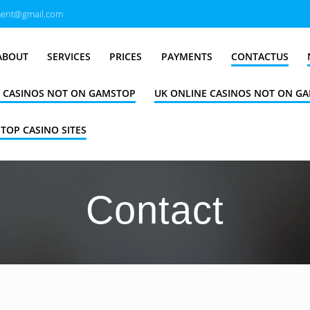
ment@gmail.com
ABOUT
SERVICES
PRICES
PAYMENTS
CONTACTUS
E CASINOS NOT ON GAMSTOP
UK ONLINE CASINOS NOT ON G
OP CASINO SITES
Contact