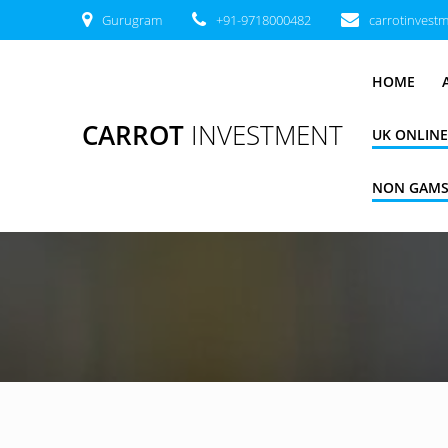
Gurugram
+91-9718000482
carrotinvest
HOME
CARROT
INVESTMENT
UK ONLIN
NON GAMST