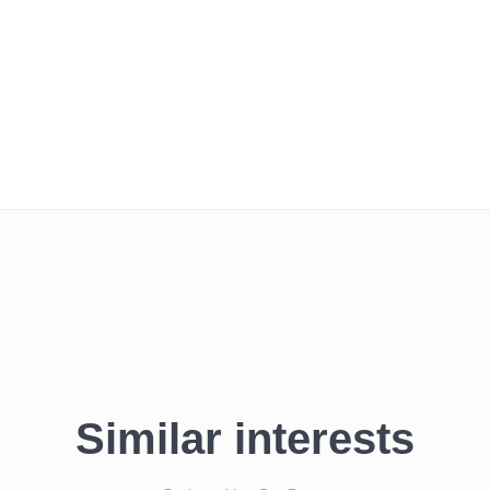
Similar interests